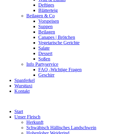
Deftiges
Blätterteig
Beilagen & Co
Vorspeisen
Suppen
Beilagen
Canapes | Brötchen
Vegetarische Gerichte
Salate
Dessert
Soßen
Info Partyservice
FAQ -Wichtige Fragen
Geschirr
Spanferkel
Wursttaxi
Kontakt
Start
Unser Fleisch
Herkunft
Schwäbisch Hällisches Landschwein
Hohenloher Weiderind