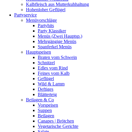
Kalbfleisch aus Mutterkuhhaltung
Hohenloher Geflügel
Partyservice
Menüvorschläge
Partyhits
Party Klassiker
Menüs (Zwei Hauptsp.)
Mehrgängige Menüs
Spanferkel Menüs
Hauptspeisen
Braten vom Schwein
Schnitzel
Edles vom Rind
Feines vom Kalb
Geflügel
Wild & Lamm
Deftiges
Blätterteig
Beilagen & Co
Vorspeisen
Suppen
Beilagen
Canapes | Brötchen
Vegetarische Gerichte
Salate