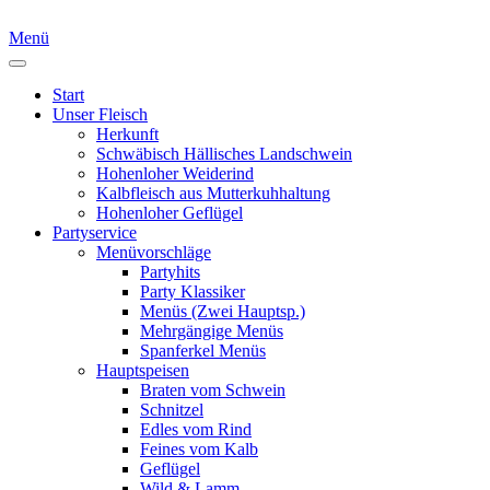
Menü
Start
Unser Fleisch
Herkunft
Schwäbisch Hällisches Landschwein
Hohenloher Weiderind
Kalbfleisch aus Mutterkuhhaltung
Hohenloher Geflügel
Partyservice
Menüvorschläge
Partyhits
Party Klassiker
Menüs (Zwei Hauptsp.)
Mehrgängige Menüs
Spanferkel Menüs
Hauptspeisen
Braten vom Schwein
Schnitzel
Edles vom Rind
Feines vom Kalb
Geflügel
Wild & Lamm