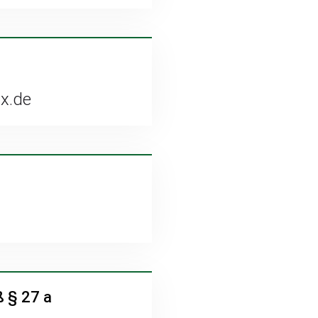
x.de
 § 27 a