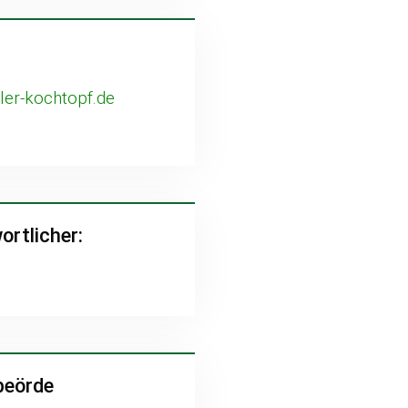
er-kochtopf.de
ortlicher:
beörde