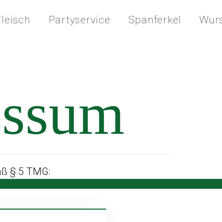
leisch
Partyservice
Spanferkel
Wurs
essum
ß § 5 TMG: