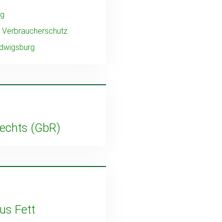
rg
d Verbraucherschutz
udwigsburg
Rechts (GbR)
s Fett