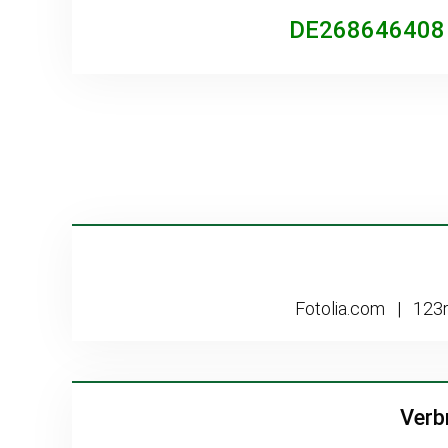
DE268646408
Fotolia.com | 123r
Verb